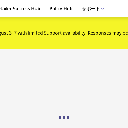
tailer Success Hub
Policy Hub
サポート
gust 3–7 with limited Support availability. Responses may be
Loading...