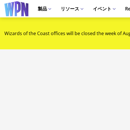
製品
リソース
イベント
Re
Wizards of the Coast offices will be closed the week of Au