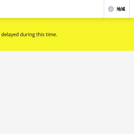
地域
 delayed during this time.