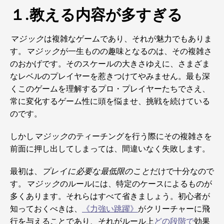
１.教える内容が多すぎる
マジック
は複雑なゲームであり、それが魅力でもありま
す。
マジック
が一生ものの趣味となるのは、その複雑さ
のおかげです。そのスケールの大きさゆえに、さまざま
なレベルのプレイヤーを惹きつけてやみません。最も深
くこのゲームを理解するプロ・プレイヤーたちでさえ、
常に変化するゲーム性に頭を悩ませ、挑戦を続けている
のです。
しかし
マジック
のティーチングを行う際にその複雑さを
前面に押し出してしまっては、間違いなく失敗します。
最初は、
プレイに必要な最低限のこと
だけで十分なので
す。
マジック
のルールには、特定のケースによるものが
多くあります。それらはすべて省きましょう。初心者が
知っておくべきは、
《力強い跳躍》
がクリーチャーに飛
行を与えることであり、それがルール上
どの段階で
効果