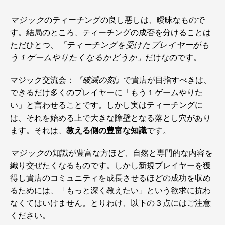
マジック
のティーチングの良し悪しは、曖昧なもので
す。結局のところ、ティーチングの成否を分けることは
ただひとつ、
「ティーチングを受けたプレイヤーがも
う１ゲームやりたくなるかどうか」
だけなのです。
マジック交流会：
『破滅の刻』
で貴店が目指すべきは、
できるだけ多くのプレイヤーに「もう１ゲームやりた
い」と言わせることです。しかし実はティーチングに
は、それを始める上で大きな障壁となる落とし穴があり
ます。それは、
教える側の豊富な知識
です。
マジック
の知識が豊富な方ほど、自然と専門的な内容を
織り交ぜたくなるものです。しかし新規プレイヤーを獲
得し貴店のコミュニティを成長させるほどの成功を収め
るためには、「もっと深く教えたい」という欲求に抗わ
なくてはいけません。とりわけ、以下の３点にはご注意
ください。