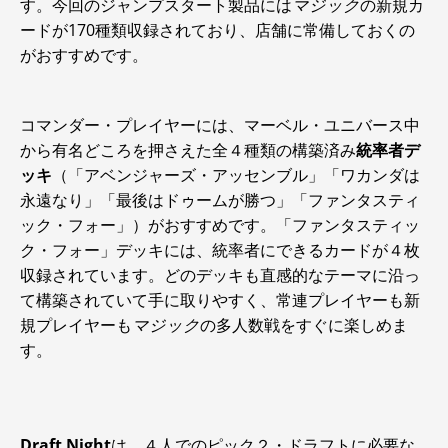
す。今回のジャンプスタート製品には
マジック
の新規カ
ードが170種類収録されており、店舗に常備しておくの
がおすすめです。
コマンダー・プレイヤーには、マーベル・ユニバース中
から有名どころを押さえた全４種類の構築済み
統率者デ
ッキ
（「アベンジャーズ・アッセンブル」「ワカンダは
永遠なり」「最後はドゥームが勝つ」「ファンタスティ
ック・フォー」）がおすすめです。「ファンタスティッ
ク・フォー」デッキには、統率者にできるカードが４枚
収録されています。どのデッキも直感的なテーマに沿っ
て構築されていて手に取りやすく、常連プレイヤーも新
規プレイヤーも
マジック
の多人数戦をすぐに楽しめま
す。
Draft Night
は、４人でのピック２・ドラフトに必要な