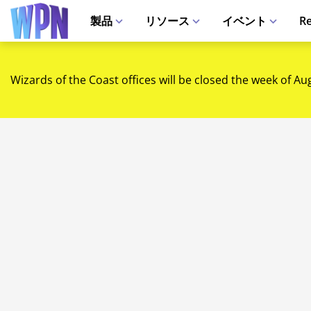
製品
リソース
イベント
Re
Wizards of the Coast offices will be closed the week of Au