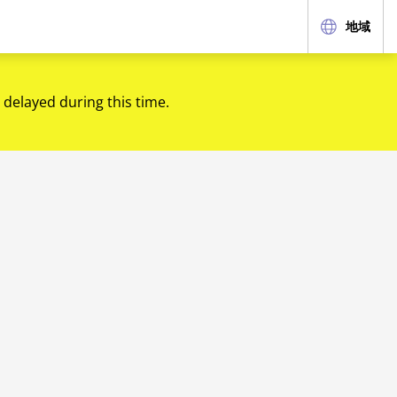
地域
 delayed during this time.