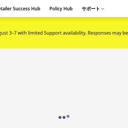
tailer Success Hub
Policy Hub
サポート
gust 3–7 with limited Support availability. Responses may be
Loading...