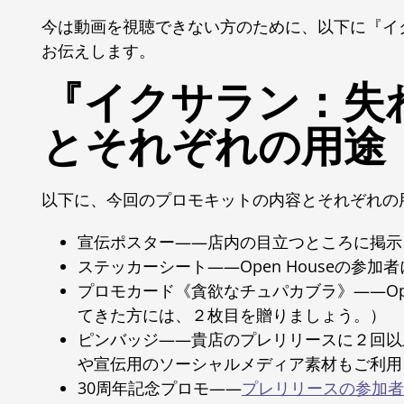
今は動画を視聴できない方のために、以下に『イ
お伝えします。
『イクサラン：失
とそれぞれの用途
以下に、今回のプロモキットの内容とそれぞれの
宣伝ポスター――店内の目立つところに掲示
ステッカーシート――Open Houseの参
プロモカード《貪欲なチュパカブラ》――Op
てきた方には、２枚目を贈りましょう。）
ピンバッジ――貴店のプレリリースに２回以
や宣伝用のソーシャルメディア素材もご利用
30周年記念プロモ――
プレリリースの参加者