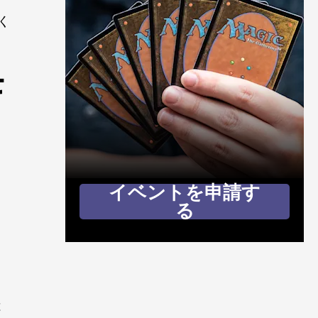
く
モ
イベントを申請す
る
は