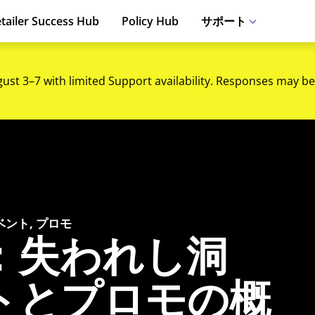
tailer Success Hub
Policy Hub
サポート
gust 3–7 with limited Support availability. Responses may be
ベント, プロモ
：失われし洞
トとプロモの概