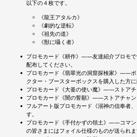
以下の４枚です。
《龍王アタルカ》
《劇的な逆転》
《祖先の道》
《獣に囁く者》
プロモカード《耕作》――友達紹介プロモで
配布してください。
プロモカード《翡翠光の洞窟探検家》――ボ
クター・ブースターボックスを購入した方に
プロモカード《大釜の使い魔》――ストアチ
プロモカード《闇の誓願》――ストアチャン
フルアート版プロモカード《溺神の信奉者、
す。
プロモカード《手付かずの領土》――コマン
の皆さまにはフォイル仕様のものが送られま