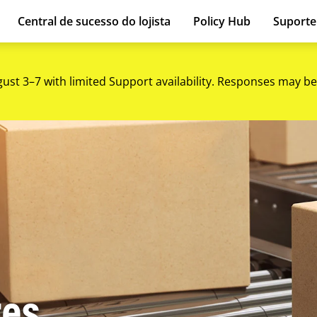
Central de sucesso do lojista
Policy Hub
Suport
gust 3–7 with limited Support availability. Responses may be
res