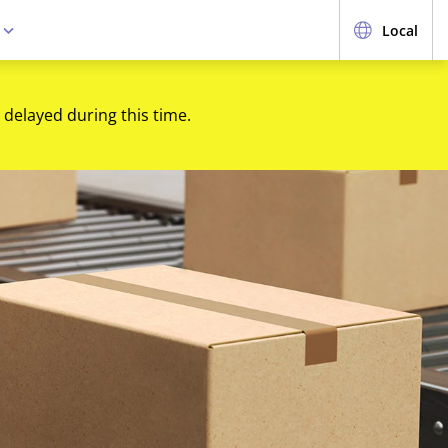
e
Local
 delayed during this time.