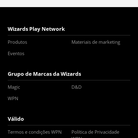
Wizards Play Network
Produtos
Materiais de marketing
Eventos
Grupo de Marcas da Wizards
Magic
D&D
WPN
Válido
Termos e condições WPN
Política de Privacidade