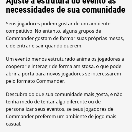
Ajuste a estrutura do evento às
necessidades de sua comunidade
Seus jogadores podem gostar de um ambiente
competitivo. No entanto, alguns grupos de
Commander gostam de formar suas próprias mesas,
e de entrar e sair quando querem.
Um evento menos estruturado anima os jogadores a
cooperar e interagir de forma amistosa, o que pode
abrir a porta para novos jogadores se interessarem
pelo formato Commander.
Descubra do que sua comunidade mais gosta, e não
tenha medo de tentar algo diferente ou de
personalizar seus eventos, se seus jogadores de
Commander preferem um ambiente de jogo mais
casual.