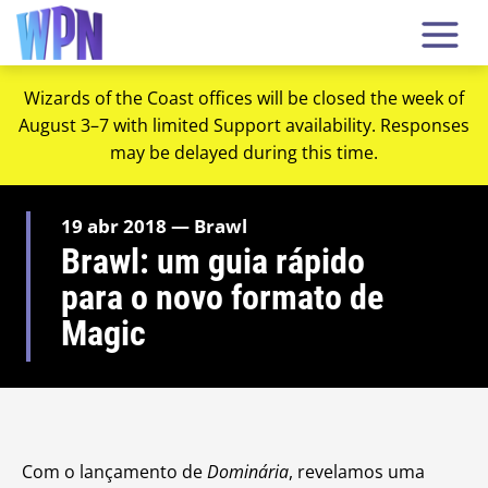
Wizards of the Coast offices will be closed the week of
August 3–7 with limited Support availability. Responses
may be delayed during this time.
19 abr 2018 — Brawl
Brawl: um guia rápido
para o novo formato de
Magic
Com o lançamento de
Dominária
, revelamos uma