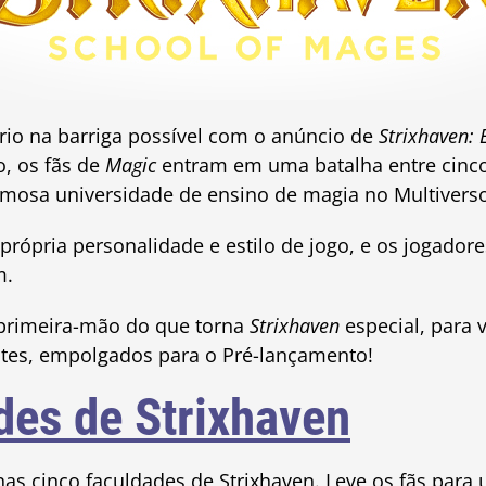
io na barriga possível com o anúncio de
Strixhaven:
, os fãs de
Magic
entram em uma batalha entre cinco
amosa universidade de ensino de magia no Multivers
própria personalidade e estilo de jogo, e os jogador
m.
 primeira-mão do que torna
Strixhaven
especial, para 
ntes, empolgados para o Pré-lançamento!
des de Strixhaven
s cinco faculdades de Strixhaven. Leve os fãs para