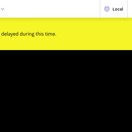
e
Local
 delayed during this time.