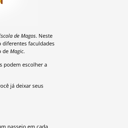
 Escola de Magos
. Neste
 diferentes faculdades
o de
Magic
.
es podem escolher a
você já deixar seus
 um passeio em cada