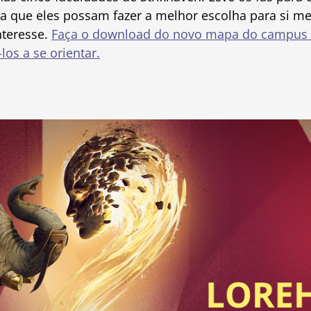
ra que eles possam fazer a melhor escolha para si 
nteresse.
Faça o download do novo mapa do campus 
los a se orientar.