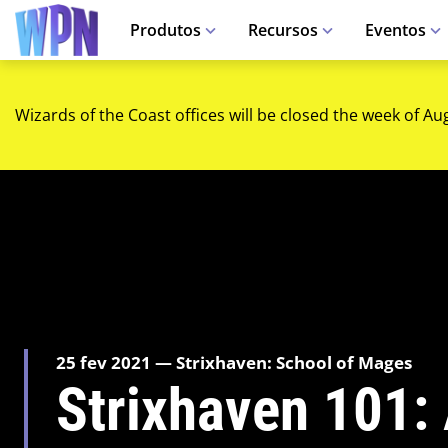
Produtos
Recursos
Eventos
Wizards of the Coast offices will be closed the week of Au
25 fev 2021 — Strixhaven: School of Mages
Strixhaven 101: 