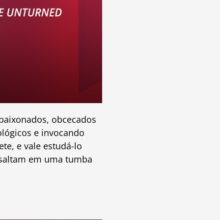
 apaixonados, obcecados
ológicos e invocando
te, e vale estudá-lo
o saltam em uma tumba