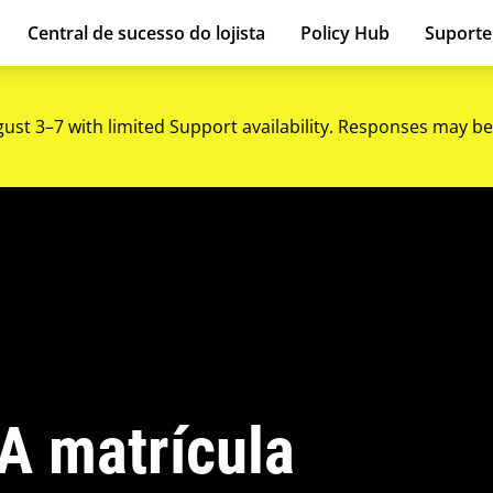
Central de sucesso do lojista
Policy Hub
Suport
gust 3–7 with limited Support availability. Responses may be
A matrícula