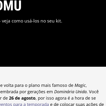
 DMU
eja como usá-los no seu kit.
de volta para o plano mais famoso de
Magic
,
 lembrada por gerações em
Dominária Unida
. Você
ir de
26 de agosto
, por isso agora é a hora de se
ventos para a temporada
e de colocar suas ações de