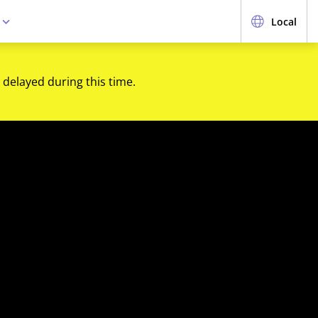
e
Local
 delayed during this time.