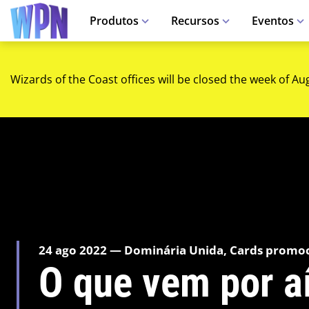
Produtos
Recursos
Eventos
Wizards of the Coast offices will be closed the week of Au
24 ago 2022 — Dominária Unida, Cards promoc
O que vem por aí