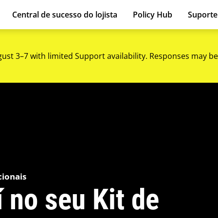
Central de sucesso do lojista
Policy Hub
Suport
gust 3–7 with limited Support availability. Responses may be
ionais
 no seu Kit de