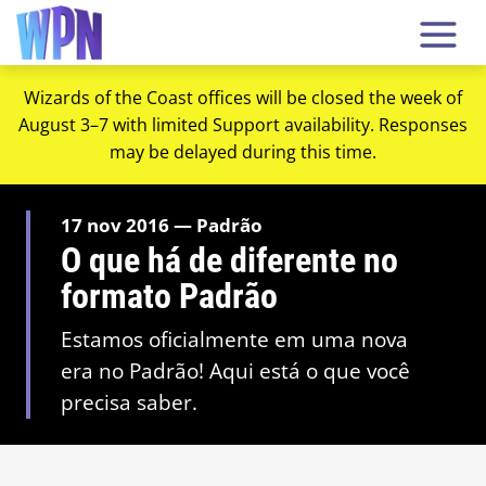
Wizards of the Coast offices will be closed the week of
August 3–7 with limited Support availability. Responses
may be delayed during this time.
17 nov 2016 — Padrão
O que há de diferente no
formato Padrão
Estamos oficialmente em uma nova
era no Padrão! Aqui está o que você
precisa saber.