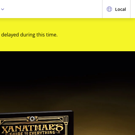
e
Local
 delayed during this time.