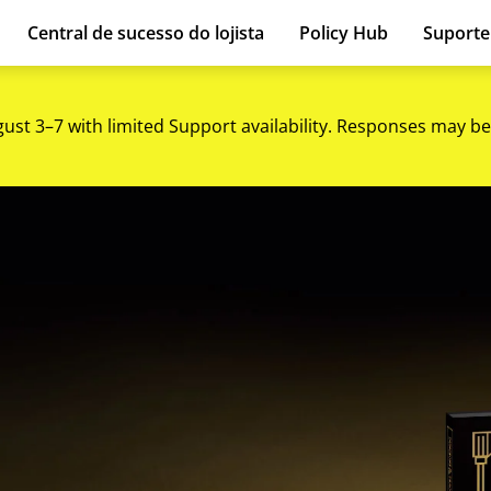
Central de sucesso do lojista
Policy Hub
Suport
gust 3–7 with limited Support availability. Responses may be