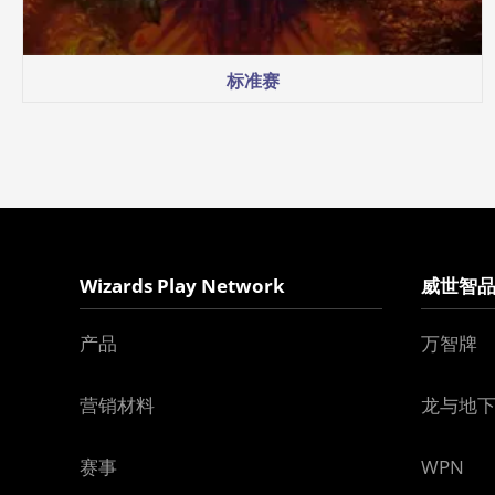
标准赛
Wizards Play Network
威世智
产品
万智牌
营销材料
龙与地
赛事
WPN