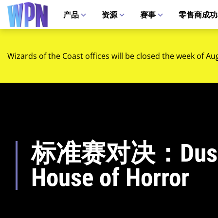
产品
资源
赛事
零售商成功
Wizards of the Coast offices will be closed the week of Au
标准赛对决：Duskm
House of Horror