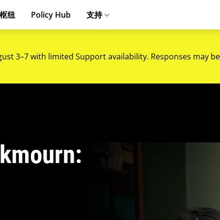
枢纽
Policy Hub
支持
gust 3–7 with limited Support availability. Responses may be
ourn: