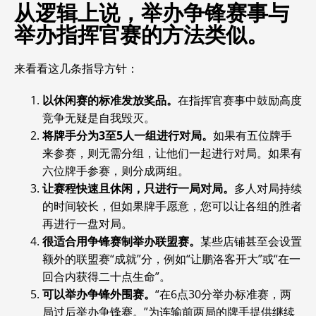
从逻辑上说，举办争锋赛事与
举办指挥官赛的方法类似。
来看看这几条指导方针：
以休闲赛的标准发放奖品。
在指挥官赛事中鼓励高度
竞争无疑是自我毁灭。
将牌手分为3至5人一组进行对局。
如果有五位牌手
来参赛，则无需分组，让他们一起进行对局。如果有
六位牌手参赛，则分成两组。
让赛程快速且休闲，只进行一局对局。
多人对局持续
的时间较长，但如果牌手愿意，您可以让各组的胜者
再进行一盘对局。
很适合用争锋赛制举办联盟赛。
某些店铺甚至会设置
额外的联盟赛“成就”分，例如“让鹏洛客开大”或“在一
回合内获得二十点生命”。
可以举办争锋外围赛。
“在6点30分举办标准赛，两
局过后举办争锋赛。”为连输前两局的牌手提供继续