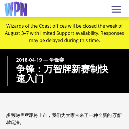
Wizards of the Coast offices will be closed the week of
August 3–7 with limited Support availability. Responses
may be delayed during this time.
2018-04-19 — 争锋赛
争锋：万智牌新赛制快
速入门
多明纳里亚
即将上市，我们为大家带来了一种全新的
万智
牌
玩法。