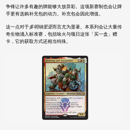
争锋让许多有趣的牌能够大放异彩。这项新赛制也会让牌
手更有选购补充包的动力。补充包会因此增值。
这一点对于
多明纳里亚
而言尤为显著。本系列会让大量传
奇生物涌入标准赛，包括咏火与颂日这张「买一盒」赠
卡，它的获取方式还相当特殊。