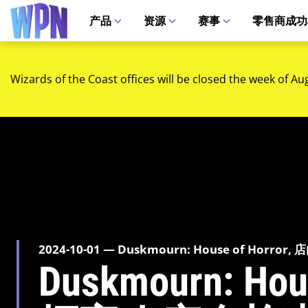
产品
资源
赛事
零售商成功
Wizards of the Coast offices will be closed the week of Au
2024-10-01 — Duskmourn: House of Horror,
Duskmourn: Hou