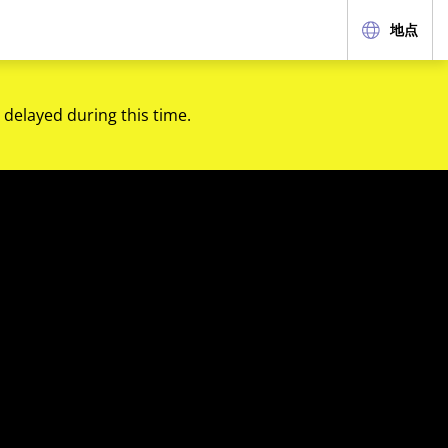
地点
 delayed during this time.