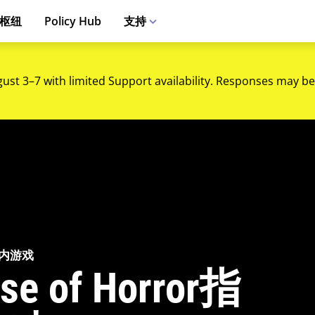
枢纽
Policy Hub
支持
gust 3–7 with limited Support availability. Responses may be
 店内游戏
se of Horror指