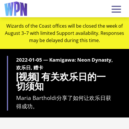
Wizards of the Coast offices will be closed the week of
August 3–7 with limited Support availability. Responses
may be delayed during this time.
2022-01-05 — Kamigawa: Neon Dynasty,
欢乐日, 赠卡
[视频] 有关欢乐日的一
切须知
Maria Bartholdi分享了如何让欢乐日获
得成功。