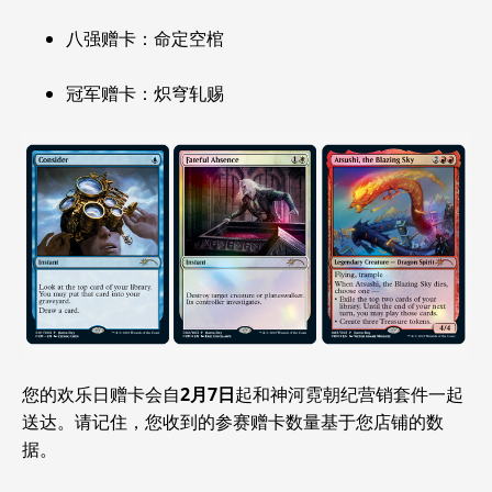
八强赠卡：命定空棺
冠军赠卡：炽穹轧赐
您的欢乐日赠卡会自
2月7日
起和神河
霓朝纪营销套件一起
送达。请记住，您收到的参赛赠卡数量基于您店铺的数
据。