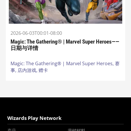
2026-06-03T00:01-08:00
Magic: The Gathering® | Marvel Super Heroes——
日期与详情
Magic: The Gathering® | Marvel Super Heroes,
赛
事,
店内游戏,
赠卡
Wizards Play Network
产品
营销材料