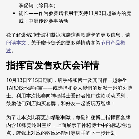
季促销（除日本）
徒长——作为参赛赠卡用于支持11月3日起举办的魔
戒：中洲传说赛事活动
欲了解爆焰冲击波和凝冰抗袭这两款赠卡的更多信息，请
阅读本文
，关于赠卡徒长的更多详情请参阅
节日产品概
述
。
指挥官发售欢庆会详情
10月13日至15日期间，牌手将和博士及其同伴一起乘坐
TARDIS环游宇宙——或选择和令人畏惧的反派一起消灭博
士。
利用本次比赛向神秘博士爱好者推广这款联动系列，
鼓励他们到店购买套牌，和好友一起畅玩万智牌！
为了让本次比赛更加精彩刺激，每副神秘博士指挥官套牌
内含10张竞逐时空牌，上面展示了神秘博士中的标志性地
点，牌张上对应的效应还能引导牌手的下一步计划。