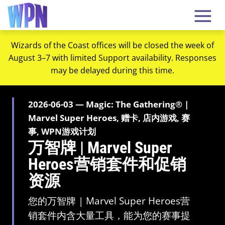
Wizards of the Coast offices will be closed the week of
August 3–7 with limited Support availability. Responses
may be delayed during this time.
2026-06-03 — Magic: The Gathering® |
Marvel Super Heroes, 赠卡, 店内游戏, 赛
事, WPN游戏计划
万智牌 | Marvel Super
Heroes营销套件和促销
资源
您的
万智牌 | Marvel Super Heroes
营
销套件内含大量工具，能为您的赛事提