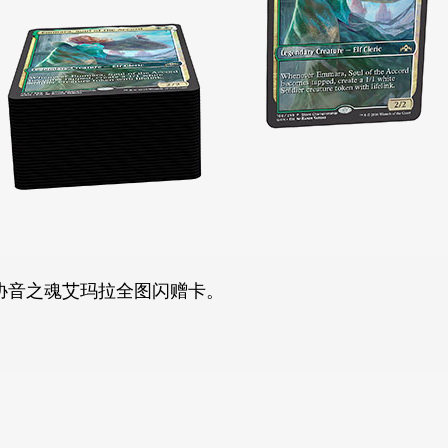
协音之魂艾玛拉全图闪赠卡。