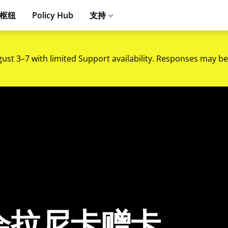
枢纽
Policy Hub
支持
gust 3–7 with limited Support availability. Responses may be
会拉尼卡赠卡