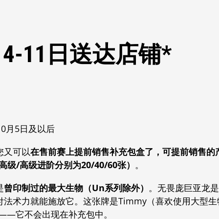
月4-11日送达店铺*
10月5日及以后
您又可以
在售前赛上提前销售补充包盒了，可提前销售的
级/高级进阶分别为20/40/60张）
。
是
曾印制过的最大生物（Un系列除外）
。无畏庞巨亚龙是一
付法术力就能施放它。这张牌是Timmy（喜欢使用大型
卡——它不会出现在补充包中。