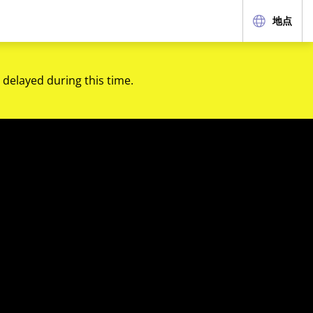
地点
 delayed during this time.