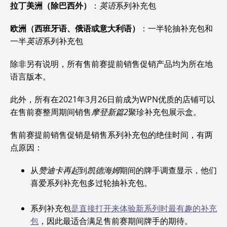
拉丁美洲（除巴西外）
：
英语
系列补充包
欧洲（西班牙语、俄语或意大利语）
：一半轮抽补充包和
一半
英语
系列补充包
除非另有说明，所有售前赛提前销售促销产品均为所在地
语言版本。
此外，所有在2021年3月26日前成为WPN优质的店铺可以
在售前赛整周期间销售
摩登新篇2
聚珍补充包展示盒。
售前赛提前销售促销是销售系列补充包的绝佳时间，有两
点原因：
从
赞迪卡再起
到
凯德海姆
期间的牌手调查显示，他们
喜爱系列补充包多过轮抽补充包。
系列补充包
是直接打开来体验新系列时最有趣的补充
包
，因此最适合满足售前赛期间牌手的期待。