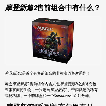
摩登新篇2
售前组合中有什么？
摩登新篇2
是首个有售前组合的非标准
万智牌
系列！
每盒
摩登新篇2
售前组合内含六包
摩登新篇2
轮抽补充包，
五张双面衍生物，一张选自
摩登新篇2
、带闪戳记的稀有
或秘稀牌，一个套牌盒和一个
Spindown
生命计数器。