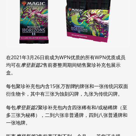
在2021年3月26日前成为WPN优质的所有WPN优质成员
均可在
摩登新篇2
售前赛整周期间销售聚珍补充包展示
盒。
每包聚珍补充包内含15张
万智牌
的牌张和一张传统闪双面
衍生物卡，其中有三张为蚀刻闪牌，九张为传统闪牌。
每包
摩登新篇2
聚珍补充包内含四张稀有和/或秘稀牌（至
多三张为秘稀），二到六张非普通牌，四到八张普通牌和
一张地牌。