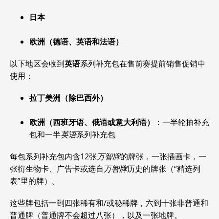
日本
欧洲（德语、英语和法语）
以下地区会收到
英语
系列补充包在售前赛提前销售促销中
使用：
拉丁美洲（除巴西外）
欧洲（西班牙语、俄语或意大利语）
：一半轮抽补充
包和一半
英语
系列补充包
每包系列补充包内含12张
万智牌
的牌张，一张插画卡，一
张衍生物卡、广告卡或选自
万智牌
历史的牌张（“精选列
表”里的牌）。
这些牌包括一到四张稀有和/或秘稀牌，六到十张非普通和
普通牌（普通牌不会超过八张），以及一张地牌。