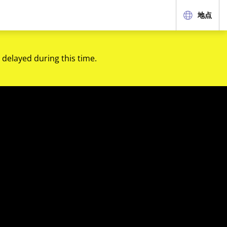
地点
 delayed during this time.