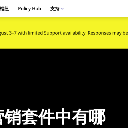
枢纽
Policy Hub
支持
gust 3–7 with limited Support availability. Responses may be
营销套件中有哪