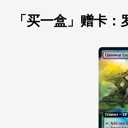
「买一盒」赠卡：