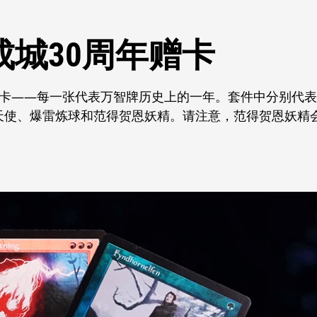
城30周年赠卡
赠卡——每一张代表万智牌历史上的一年。套件中分别代表
：撒拉天使、爆雷炼球和范得贺恩妖精。请注意，范得贺恩妖精