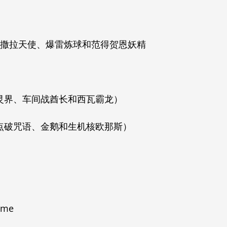
—撒拉天使、爆雷炼球和范得贺恩妖精
灵界、车间战酋长和西瓦霸龙）
点破咒语、金鹅和生机核欧那斯）
ame