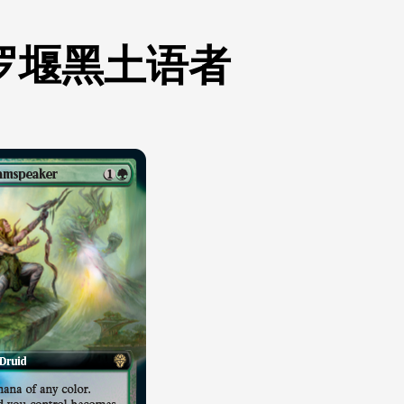
罗堰黑土语者