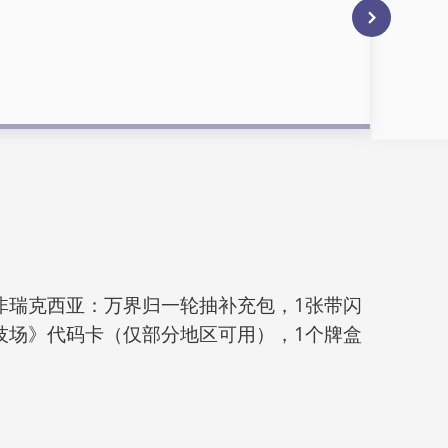
非瑞克西亚：
万界归一轮抽补充包，1张带闪
技场》代码卡（仅部分地区可用），1个牌盒