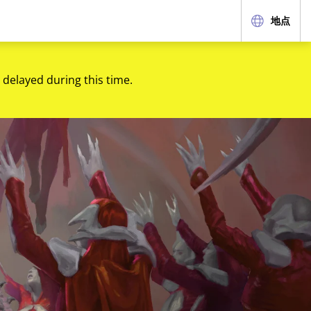
地点
 delayed during this time.