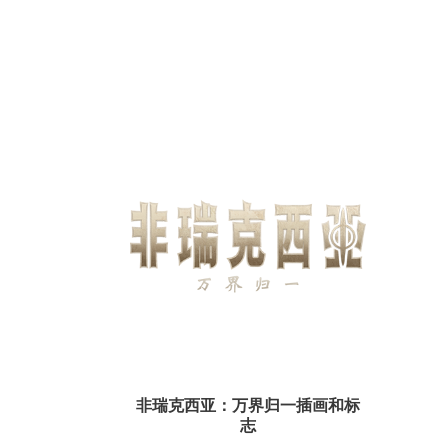
非瑞克西亚：万界归一插画和标
志