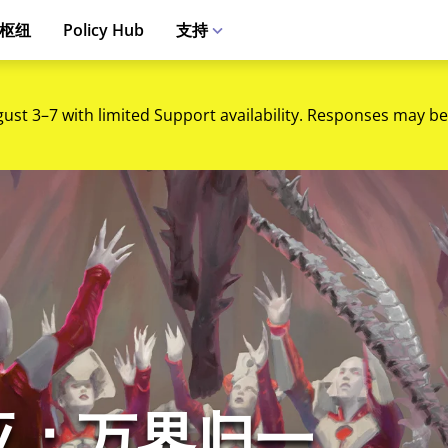
枢纽
Policy Hub
支持
gust 3–7 with limited Support availability. Responses may be
亚：万界归一