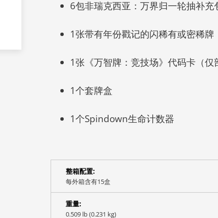
6包非瑞克西亚：
万界归一轮抽补充
1张带有年份戳记的闪稀有或密稀牌
1张《万智牌：竞技场》代码卡（仅
1个套牌盒
1个Spindown生命计数器
整箱配置:
每外箱含有15盒
重量:
0.509 lb (0.231 kg)