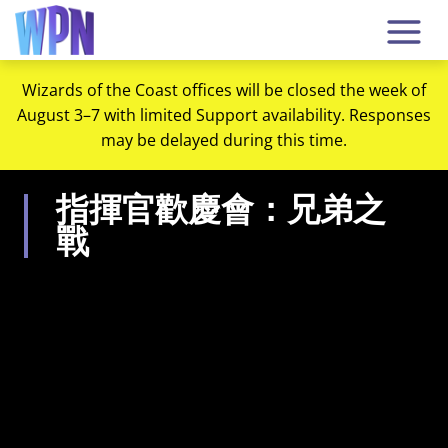
Wizards of the Coast offices will be closed the week of
August 3–7 with limited Support availability. Responses
may be delayed during this time.
指揮官歡慶會：兄弟之
戰