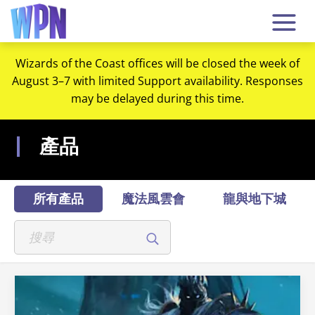
Wizards of the Coast offices will be closed the week of
August 3–7 with limited Support availability. Responses
may be delayed during this time.
產品
所有產品
魔法風雲會
龍與地下城