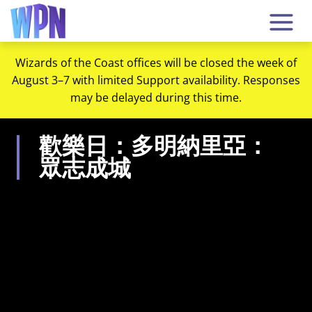
Wizards of the Coast offices will be closed the week of
August 3–7 with limited Support availability. Responses
may be delayed during this time.
歡樂日：多明納里亞：
眾志成城