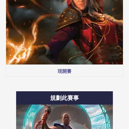
現開賽
規劃此賽事