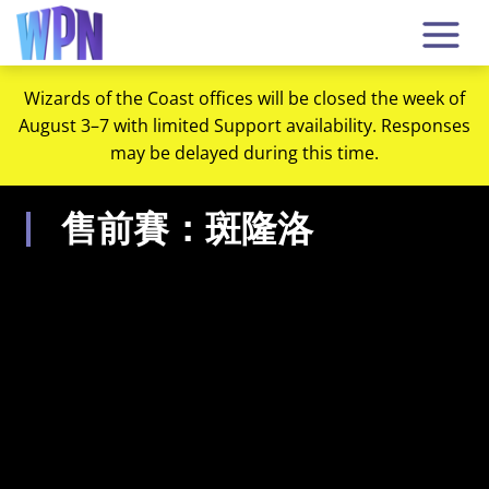
Wizards of the Coast offices will be closed the week of
August 3–7 with limited Support availability. Responses
may be delayed during this time.
售前賽：斑隆洛