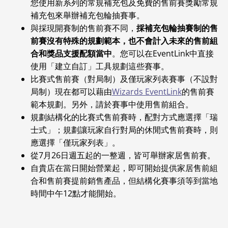
您使用新系列的常規補充包及免費的售前賽獎勵常規
補充包來舉辦補充包輪抽賽事。
與採現開賽制的售前賽不同，
採補充包輪抽賽制的售
前賽沒有特殊的規劃範本，也不會計入未來的售前組
合和獎品支援配額當中
。您可以在EventLink中直接
使用「建立自訂」工具規劃這些賽事。
比賽式售前賽（對局制）及僅玩家列表賽事（不設對
局制）現在都可以藉由
Wizards EventLink
的售前賽
範本規劃。另外，請於賽事中使用售前組合。
規劃結構化的比賽式售前賽時，配對方式應選擇「瑞
士式」；規劃讓玩家自行對局的休閒式售前賽時，則
應選擇「僅玩家列表」。
從7月26日週五起的一整週，皆可舉辦家居售前賽。
自貴店在當日開始營業起，即可開始提供家居售前組
合和售前賽提前銷售產品，但結構化賽事須等到當地
時間中午12點才能開始。