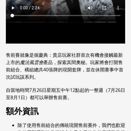
售前賽就像是個慶典：貴店玩家社群首次有機會接觸最新
上市的
魔法風雲會
產品，探索其間奧秘。玩家將會打開售
前組合、構組總共40張牌的現開套牌，並在休閒賽事中首
次試玩該系列。
自當地時間7月26日星期五中午12點起的一整週（7月26日
至8月1日）都可以舉辦售前賽。
額外資訊
除了使用售前組合的傳統現開售前賽外，我們也歡迎