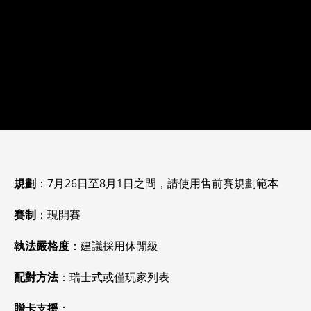
規劃
：7月26日至8月1日之間，請使用售前賽規劃範本
賽制
：現開賽
執法嚴格度
：建議採用休閒級
配對方法
：瑞士式或僅玩家列表
贈卡支援
：