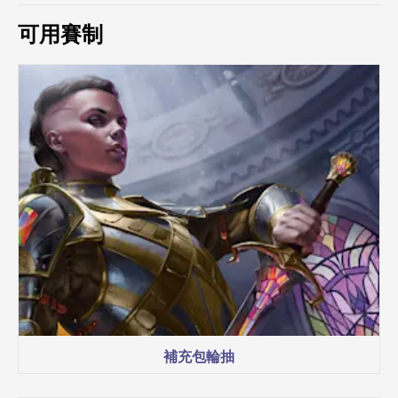
可用賽制
補充包輪抽