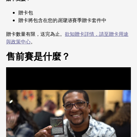
贈卡包
贈卡將包含在您的
斑隆洛
賽季贈卡套件中
贈卡數量有限，送完為止。
欲知贈卡詳情，請至贈卡用途
與政策中心
。
售前賽是什麼？