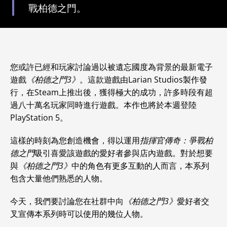
戰柏德之門。
您或許已經和玩家討論過以被遺忘國度為背景的最新電子
遊戲
《柏德之門3》
。這款遊戲由Larian Studios製作發
行，在Steam上推出後，獲得極大的成功，許多時段有超
過八十萬名玩家同時進行遊戲。本作也將於本週登陸
PlayStation 5。
這樣的時刻為您創造機會，得以運用
指揮官傳奇：爭戰柏
德之門
吸引喜愛該遊戲的愛好者參與店內遊戲。對於想要
與
《柏德之門3》
中的角色有更多互動的人而言，本系列
包含大量他們熟悉的人物。
今天，我們要討論您在社群中向
《柏德之門3》
愛好者交
叉宣傳本系列時可以使用的幾位人物。