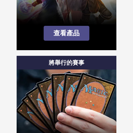
查看產品
將舉行的賽事