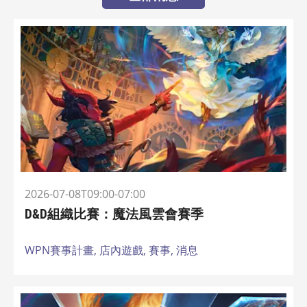
2026-07-08T09:00-07:00
D&D組織比賽：魔法風雲會賽季
WPN賽事計畫,
店內遊戲,
賽事,
消息