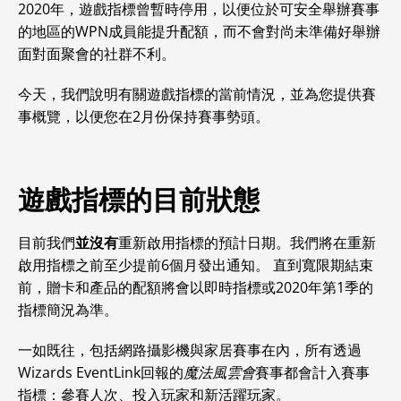
2020年，遊戲指標曾暫時停用，以便位於可安全舉辦賽事
的地區的WPN成員能提升配額，而不會對尚未準備好舉辦
面對面聚會的社群不利。
今天，我們說明有關遊戲指標的當前情況，並為您提供賽
事概覽，以便您在2月份保持賽事勢頭。
遊戲指標的目前狀態
目前我們
並沒有
重新啟用指標的預計日期。我們將在重新
啟用指標之前至少提前6個月發出通知。 直到寬限期結束
前，贈卡和產品的配額將會以即時指標或2020年第1季的
指標簡況為準。
一如既往，包括網路攝影機與家居賽事在內，所有透過
Wizards EventLink回報的
魔法風雲會
賽事都會計入賽事
指標：參賽人次、投入玩家和新活躍玩家。