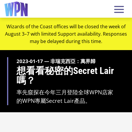
Wizards of the Coast offices will be closed the week of
August 3–7 with limited Support availability. Responses
may be delayed during this time.
2023-01-17 — 非瑞克西亞：萬界歸
想看看秘密的Secret Lair
嗎？
率先窺探在今年三月登陸全球WPN店家
的WPN專屬Secret Lair產品。