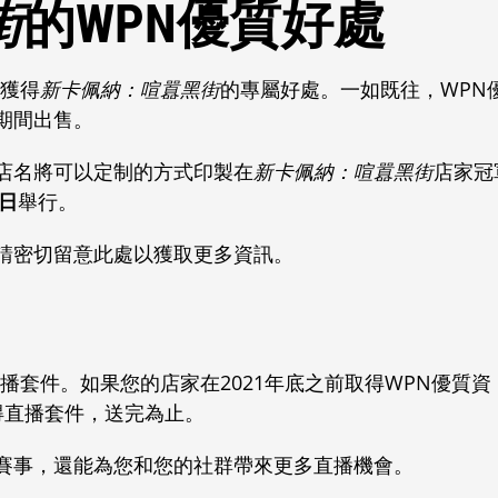
街
的WPN優質好處
可獲得
新卡佩納：喧囂黑街
的專屬好處。一如既往，WPN
期間出售。
其店名將可以定制的方式印製在
新卡佩納：喧囂黑街
店家冠
7日
舉行。
請密切留意此處以獲取更多資訊。
播套件。如果您的店家在2021年底之前取得WPN優質資
得直播套件，送完為止。
賽事，還能為您和您的社群帶來更多直播機會。