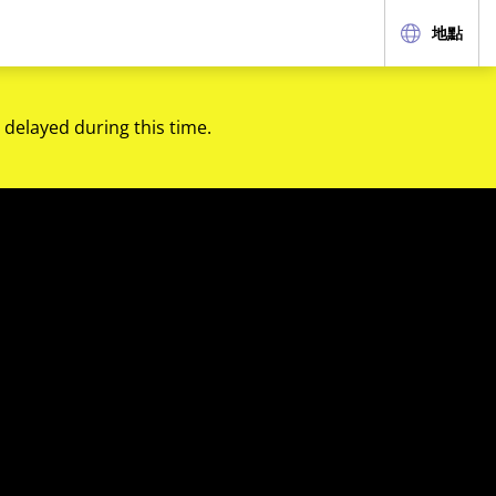
地點
 delayed during this time.