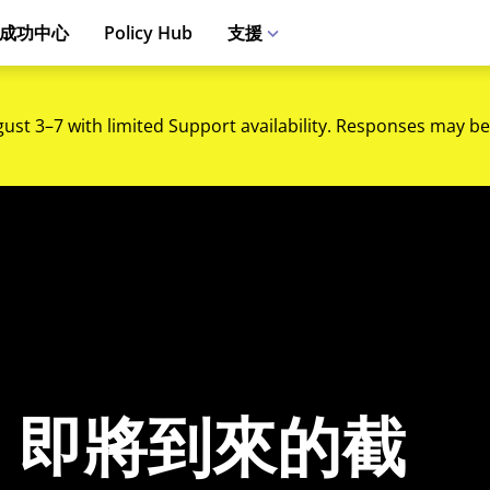
成功中心
Policy Hub
支援
gust 3–7 with limited Support availability. Responses may be
：即將到來的截