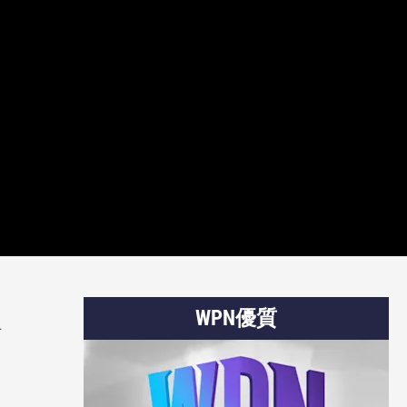
WPN優質
將