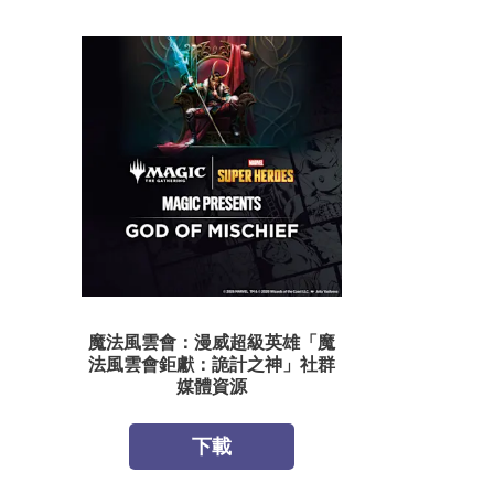
魔法風雲會：漫威超級英雄「魔
法風雲會鉅獻：詭計之神」社群
媒體資源
下載