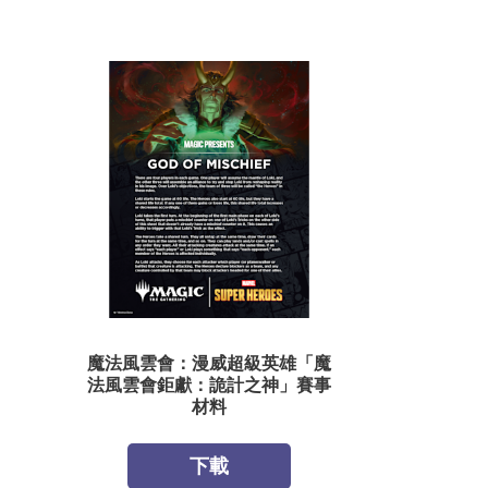
魔法風雲會：漫威超級英雄「魔
法風雲會鉅獻：詭計之神」賽事
材料
下載