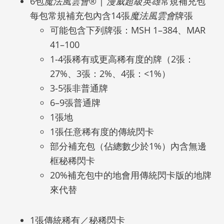
6包
魔法風雲會
® |
漫威超級英雄
常規補充包
每包常規補充包內含14張
魔法風雲會
牌張
可能包含下列牌張：MSH 1–384、MAR
41–100
1-4張稀有或更高稀有度的牌（2張：
27%、3張：2%、4張：<1%）
3-5張非普通牌
6–9張普通牌
1張地
1張任意稀有度的傳統閃卡
部分補充包（佔總數少於1%）內含無邊
框秘稀閃卡
20%補充包中的地會用傳統閃卡版的地牌
來代替
1張傳統稀有／秘稀閃卡