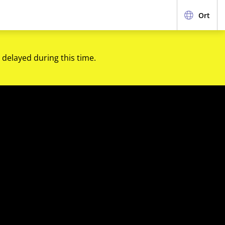
Ort
 delayed during this time.