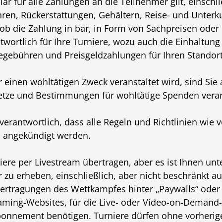
ar für alle Zahlungen an die Teilnehmer gilt, einschl
ren, Rückerstattungen, Gehältern, Reise- und Unterk
b die Zahlung in bar, in Form von Sachpreisen oder 
ntwortlich für Ihre Turniere, wozu auch die Einhaltun
egebühren und Preisgeldzahlungen für Ihren Standort
 einen wohltätigen Zweck veranstaltet wird, sind Sie a
setze und Bestimmungen für wohltätige Spenden veran
 verantwortlich, dass alle Regeln und Richtlinien wie
s angekündigt werden.
iere per Livestream übertragen, aber es ist Ihnen unte
zu erheben, einschließlich, aber nicht beschränkt au
ertragungen des Wettkampfes hinter „Paywalls“ oder 
eaming-Websites, für die Live- oder Video-on-Demand
Abonnement benötigen. Turniere dürfen ohne vorher