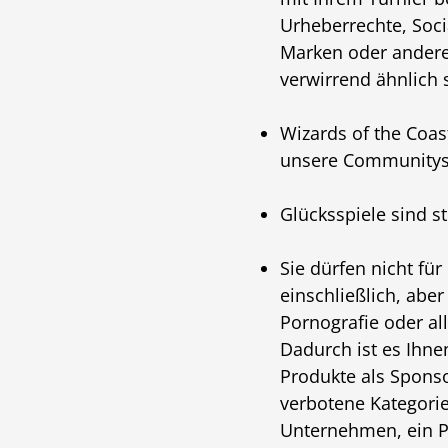
Urheberrechte, Soci
Marken oder anderes
verwirrend ähnlich 
Wizards of the Coast
unsere Communitys 
Glücksspiele sind s
Sie dürfen nicht fü
einschließlich, abe
Pornografie oder al
Dadurch ist es Ihn
Produkte als Sponso
verbotene Kategori
Unternehmen, ein Pr