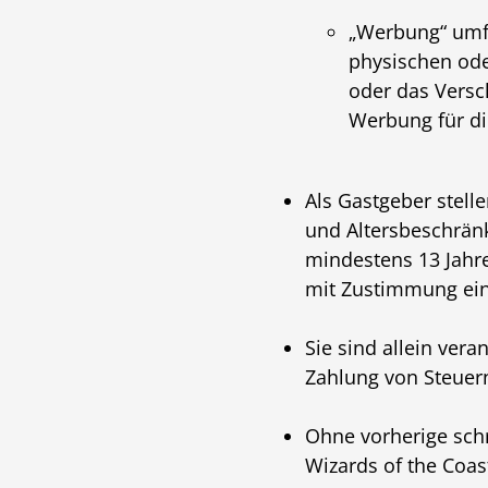
„Werbung“ umfas
physischen ode
oder das Versc
Werbung für di
Als Gastgeber stell
und Altersbeschränk
mindestens 13 Jahre
mit Zustimmung eine
Sie sind allein vera
Zahlung von Steuern
Ohne vorherige schr
Wizards of the Coast