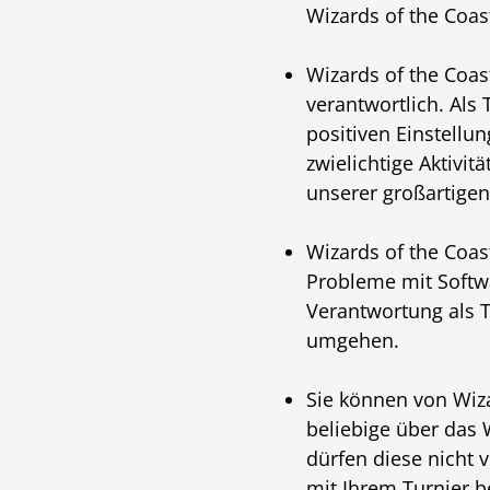
Wizards of the Coa
Wizards of the Coast
verantwortlich. Als 
positiven Einstellu
zwielichtige Aktivit
unserer großartige
Wizards of the Coast
Probleme mit Softwa
Verantwortung als T
umgehen.
Sie können von Wiza
beliebige über das 
dürfen diese nicht
mit Ihrem Turnier 