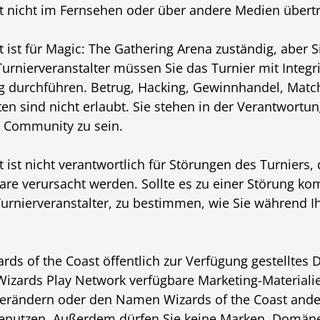
st nicht im Fernsehen oder über andere Medien übert
 ist für Magic: The Gathering Arena zuständig, aber Si
Turnierveranstalter müssen Sie das Turnier mit Integr
ng durchführen. Betrug, Hacking, Gewinnhandel, Matc
äten sind nicht erlaubt. Sie stehen in der Verantwortun
n Community zu sein.
 ist nicht verantwortlich für Störungen des Turniers,
re verursacht werden. Sollte es zu einer Störung kom
urnierveranstalter, zu bestimmen, wie Sie während I
rds of the Coast öffentlich zur Verfügung gestelltes
Wizards Play Network verfügbare Marketing-Materiali
 verändern oder den Namen Wizards of the Coast ande
benutzen. Außerdem dürfen Sie keine Marken, Domä