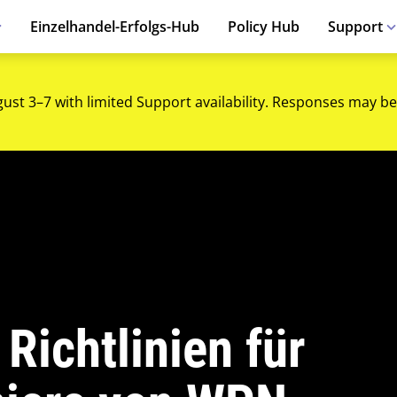
Einzelhandel-Erfolgs-Hub
Policy Hub
Support
gust 3–7 with limited Support availability. Responses may be
Richtlinien für