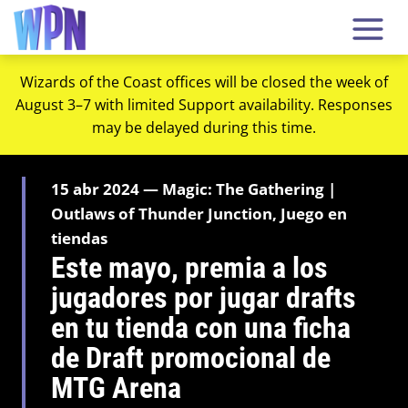
Wizards of the Coast offices will be closed the week of
August 3–7 with limited Support availability. Responses
may be delayed during this time.
15 abr 2024 — Magic: The Gathering |
Outlaws of Thunder Junction, Juego en
tiendas
Este mayo, premia a los
jugadores por jugar drafts
en tu tienda con una ficha
de Draft promocional de
MTG Arena