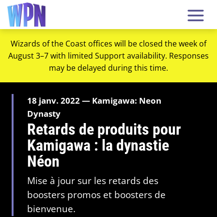
Wizards of the Coast offices will be closed the week of
August 3–7 with limited Support availability. Responses
may be delayed during this time.
18 janv. 2022 — Kamigawa: Neon
Dynasty
Retards de produits pour
Kamigawa : la dynastie
Néon
Mise à jour sur les retards des
boosters promos et boosters de
bienvenue.