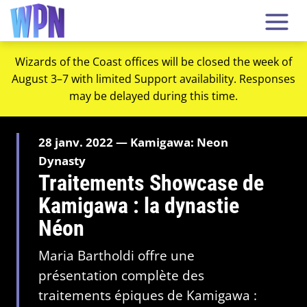
Wizards of the Coast offices will be closed the week of
August 3–7 with limited Support availability. Responses
may be delayed during this time.
28 janv. 2022 — Kamigawa: Neon
Dynasty
Traitements Showcase de
Kamigawa : la dynastie
Néon
Maria Bartholdi offre une
présentation complète des
traitements épiques de Kamigawa :