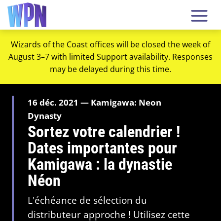
Wizards of the Coast offices will be closed the week of
August 3–7 with limited Support availability. Responses
may be delayed during this time.
16 déc. 2021 — Kamigawa: Neon
Dynasty
Sortez votre calendrier !
Dates importantes pour
Kamigawa : la dynastie
Néon
L'échéance de sélection du
distributeur approche ! Utilisez cette