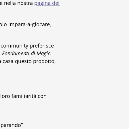
he nella nostra
pagina dei
colo impara-a-giocare,
ua community preferisce
i
Fondamenti di Magic:
 a casa questo prodotto,
loro familiarità con
imparando”