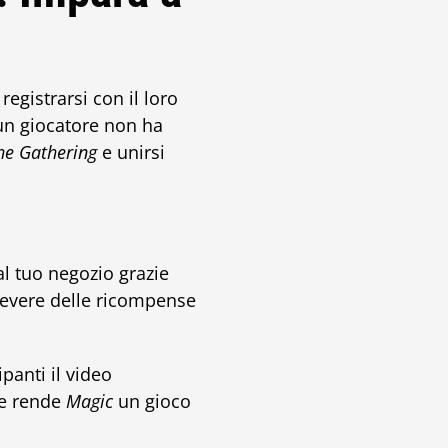
egistrarsi con il loro
 un giocatore non ha
he Gathering
e unirsi
al tuo negozio grazie
icevere delle ricompense
anti il video
he rende
Magic
un gioco