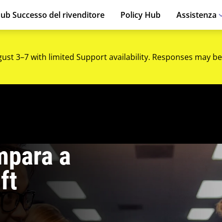
ub Successo del rivenditore
Policy Hub
Assistenza
gust 3–7 with limited Support availability. Responses may be
mpara a
ft