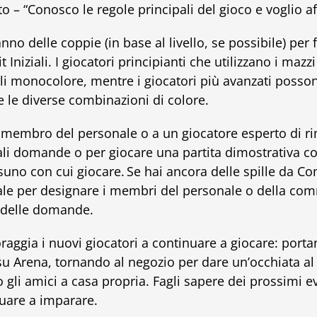
o – “Conosco le regole principali del gioco e voglio aff
nno delle coppie (in base al livello, se possibile) per 
t Iniziali. I giocatori principianti che utilizzano i ma
lli monocolore, mentre i giocatori più avanzati poss
 le diverse combinazioni di colore.
n membro del personale o a un giocatore esperto di r
ali domande o per giocare una partita dimostrativa c
uno con cui giocare. Se hai ancora delle spille da C
ale per designare i membri del personale o della com
 delle domande.
oraggia i nuovi giocatori a continuare a giocare: portan
 su Arena, tornando al negozio per dare un’occhiata al
gli amici a casa propria. Fagli sapere dei prossimi eve
uare a imparare.