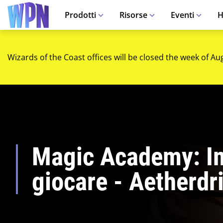
Prodotti
Risorse
Eventi
H
Wizards of the Coast offices will be closed the week of Au
Magic Academy: I
giocare - Aetherdri