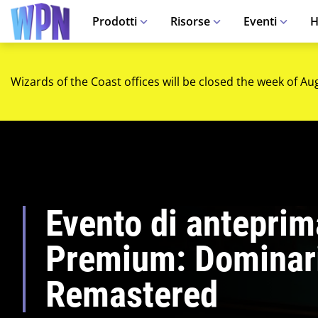
Prodotti
Risorse
Eventi
H
Wizards of the Coast offices will be closed the week of Au
Evento di anteprim
Premium: Dominar
Remastered