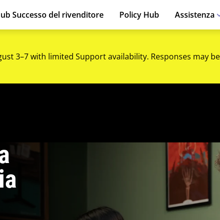
ub Successo del rivenditore
Policy Hub
Assistenza
gust 3–7 with limited Support availability. Responses may be
a
ia