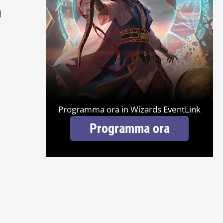
l
Programma ora in Wizards EventLink
Programma ora