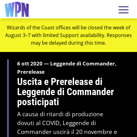
Wizards of the Coast offices will be closed the week of
August 3–7 with limited Support availability. Responses
may be delayed during this time.
6 ott 2020 — Leggende di Commander,
Prerelease
Uscita e Prerelease di
Leggende di Commander
posticipati
A causa di ritardi di produzione
dovuti al COVID, Leggende di
Commander uscirà il 20 novembre e