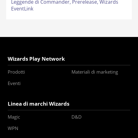
Leggende di Commander,
Prerelease,
Wizards
EventLink
Wizards Play Network
Prodotti
Materiali di marketing
Eventi
Linea di marchi Wizards
Magic
D&D
WPN