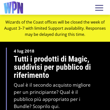
Wizards of the Coast offices will be closed the week of
August 3–7 with limited Support availability. Responses
may be delayed during this time.
4 lug 2018
Tutti i prodotti di Magic,
suddivisi per pubblico di
riferimento
Qual è il secondo acquisto migliore
per un principiante? Qual è il
pubblico più appropriato per i
Bundle? Scoprilo qui.