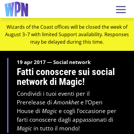
Wizards of the Coast offices will be closed the week of
August 3–7 with limited Support availability. Responses
may be delayed during this time.
19 apr 2017 — Social network
Fatti conoscere sui social
network di Magic!
Condividi i tuoi eventi per il
Prerelease di
Amonkhet
e l’Open
House di
Magic
e cogli l’occasione per
farti conoscere dagli appassionati di
Magic
in tutto il mondo!