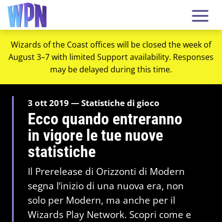
Wizards of the Coast offices will be closed the week of
August 3–7 with limited Support availability. Responses
may be delayed during this time.
3 ott 2019 — Statistiche di gioco
Ecco quando entreranno
in vigore le tue nuove
statistiche
Il Prerelease di Orizzonti di Modern
segna l’inizio di una nuova era, non
solo per Modern, ma anche per il
Wizards Play Network. Scopri come e