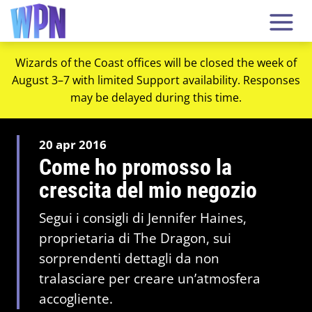
Wizards of the Coast offices will be closed the week of
August 3–7 with limited Support availability. Responses
may be delayed during this time.
20 apr 2016
Come ho promosso la
crescita del mio negozio
Segui i consigli di Jennifer Haines,
proprietaria di The Dragon, sui
sorprendenti dettagli da non
tralasciare per creare un’atmosfera
accogliente.