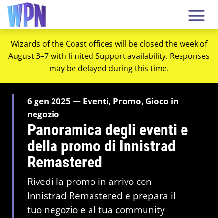
Wizards of the Coast offices will be closed the week of
August 3–7 with limited Support availability. Responses
may be delayed during this time.
6 gen 2025 — Eventi, Promo, Gioco in
negozio
Panoramica degli eventi e
della promo di Innistrad
Remastered
Rivedi la promo in arrivo con
Innistrad Remastered e prepara il
tuo negozio e al tua community