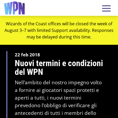
Wizards of the Coast offices will be closed the week of
August 3–7 with limited Support availability. Responses
may be delayed during this time.
22 feb 2018
Nuovi termini e condizioni
del WPN
Nell’ambito del nostro impegno volto
a fornire ai giocatori spazi protetti e
aperti a tutti, i nuovi termini
prevedono l’obbligo di verificare gli
antecedenti di tutti i membri dello