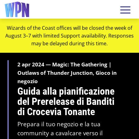
Wizards of the Coast offices will be closed the week of
August 3–7 with limited Support availability. Responses
may be delayed during this time.
2 apr 2024 — Magic: The Gathering |
Outlaws of Thunder Junction, Gioco in
negozio
Guida alla pianificazione
del Prerelease di Banditi
di Crocevia Tonante
Prepara il tuo negozio e la tua
community a cavalcare verso il