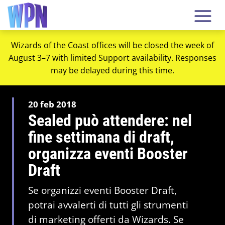
Wizards of the Coast offices will be closed the week of
August 3–7 with limited Support availability. Responses
may be delayed during this time.
20 feb 2018
Sealed può attendere: nel
fine settimana di draft,
organizza eventi Booster
Draft
Se organizzi eventi Booster Draft,
potrai avvalerti di tutti gli strumenti
di marketing offerti da Wizards. Se