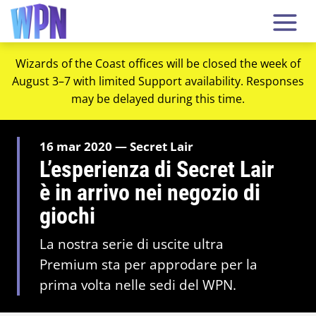
Wizards of the Coast offices will be closed the week of
August 3–7 with limited Support availability. Responses
may be delayed during this time.
16 mar 2020 — Secret Lair
L’esperienza di Secret Lair
è in arrivo nei negozio di
giochi
La nostra serie di uscite ultra
Premium sta per approdare per la
prima volta nelle sedi del WPN.