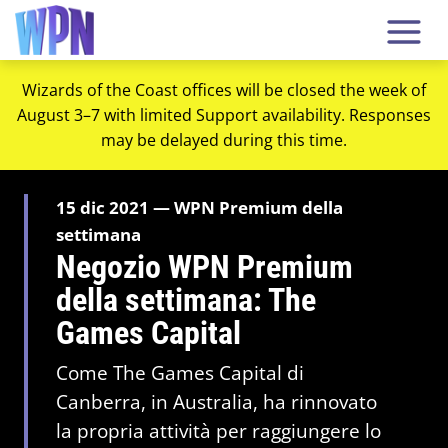
Wizards of the Coast offices will be closed the week of
August 3–7 with limited Support availability. Responses
may be delayed during this time.
15 dic 2021 — WPN Premium della
settimana
Negozio WPN Premium
della settimana: The
Games Capital
Come The Games Capital di
Canberra, in Australia, ha rinnovato
la propria attività per raggiungere lo