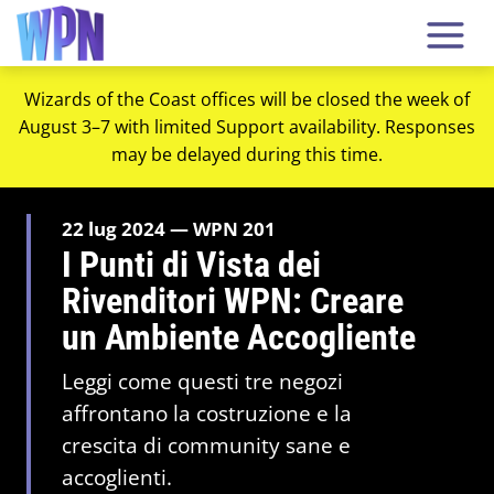
Wizards of the Coast offices will be closed the week of
August 3–7 with limited Support availability. Responses
may be delayed during this time.
22 lug 2024 — WPN 201
I Punti di Vista dei
Rivenditori WPN: Creare
un Ambiente Accogliente
Leggi come questi tre negozi
affrontano la costruzione e la
crescita di community sane e
accoglienti.